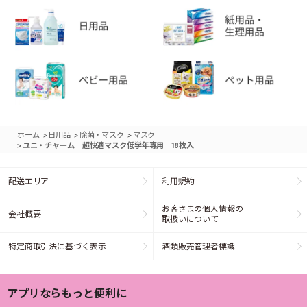
>
>
>
ホーム
日用品
除菌・マスク
マスク
>
ユニ・チャーム 超快適マスク低学年専用 18枚入
配送エリア
利用規約
お客さまの個人情報の
会社概要
取扱いについて
特定商取引法に基づく表示
酒類販売管理者標識
アプリならもっと便利に