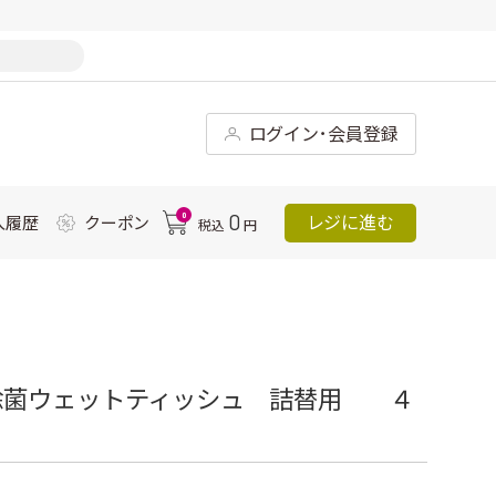
ログイン･会員登録
0
0
レジに進む
入履歴
クーポン
税込
円
除菌ウェットティッシュ 詰替用 ４