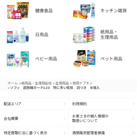
>
>
>
ホーム
紙用品・生理用品他
生理用品
夜用ナプキン
>
ソフィ 超熟睡ガード420 特に多い夜用 羽つき 16個入
配送エリア
利用規約
お客さまの個人情報の
会社概要
取扱いについて
特定商取引法に基づく表示
酒類販売管理者標識