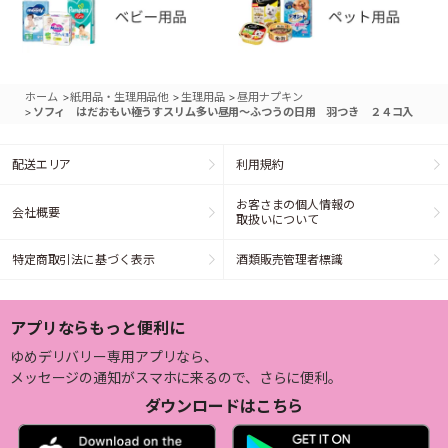
>
>
>
ホーム
紙用品・生理用品他
生理用品
昼用ナプキン
>
ソフィ はだおもい極うすスリム多い昼用～ふつうの日用 羽つき ２４コ入
配送エリア
利用規約
お客さまの個人情報の
会社概要
取扱いについて
特定商取引法に基づく表示
酒類販売管理者標識
アプリならもっと便利に
ゆめデリバリー専用アプリなら、
メッセージの通知がスマホに来るので、さらに便利。
ダウンロードはこちら