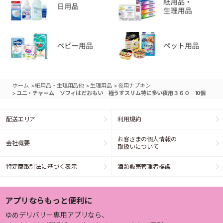
>
>
>
ホーム
紙用品・生理用品他
生理用品
夜用ナプキン
>
ユニ・チャーム ソフィはだおもい 極うすスリム特に多い夜用３６０ 10個
配送エリア
利用規約
お客さまの個人情報の
会社概要
取扱いについて
特定商取引法に基づく表示
酒類販売管理者標識
アプリならもっと便利に
ゆめデリバリー専用アプリなら、