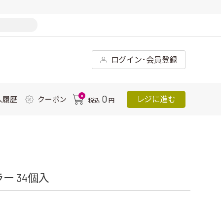
ログイン･会員登録
0
0
レジに進む
入履歴
クーポン
税込
円
ー 34個入