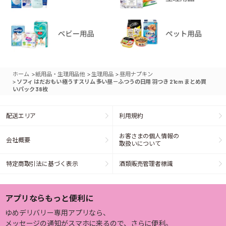
>
>
>
ホーム
紙用品・生理用品他
生理用品
昼用ナプキン
>
ソフィ はだおもい 極うすスリム 多い昼－ふつうの日用 羽つき 21cm まとめ買
いパック 38枚
配送エリア
利用規約
お客さまの個人情報の
会社概要
取扱いについて
特定商取引法に基づく表示
酒類販売管理者標識
アプリならもっと便利に
ゆめデリバリー専用アプリなら、
メッセージの通知がスマホに来るので、さらに便利。