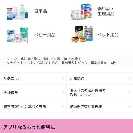
>
>
>
ホーム
紙用品・生理用品他
介護用品
尿漏れ
>
ライフリー パッドなしでも安心 長時間安心パンツ 男女共用M 14枚
配送エリア
利用規約
お客さまの個人情報の
会社概要
取扱いについて
特定商取引法に基づく表示
酒類販売管理者標識
アプリならもっと便利に