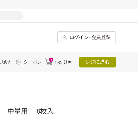
ログイン･会員登録
0
0
レジに進む
入履歴
クーポン
税込
円
 中量用 18枚入