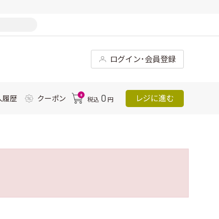
ログイン･会員登録
0
0
レジに進む
入履歴
クーポン
税込
円