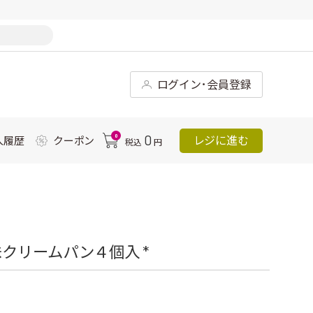
ログイン･会員登録
0
0
レジに進む
入履歴
クーポン
税込
円
クリームパン４個入 *