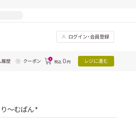
ログイン･会員登録
0
0
レジに進む
入履歴
クーポン
税込
円
り～むぱん *