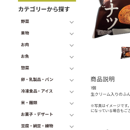
カテゴリーから探す
野菜
果物
お肉
お魚
惣菜
商品説明
卵・乳製品・パン
1個
冷凍食品・アイス
生クリーム入りのふ
米・麺類
※写真はイメージです
になっている場合もご
お菓子・デザート
豆腐・納豆・練物