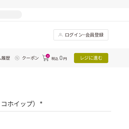
ログイン･会員登録
0
0
レジに進む
入履歴
クーポン
税込
円
コホイップ） *