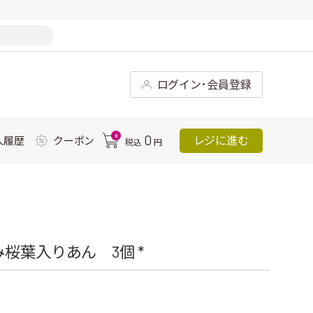
ログイン･会員登録
0
0
レジに進む
入履歴
クーポン
税込
円
桜葉入りあん 3個 *