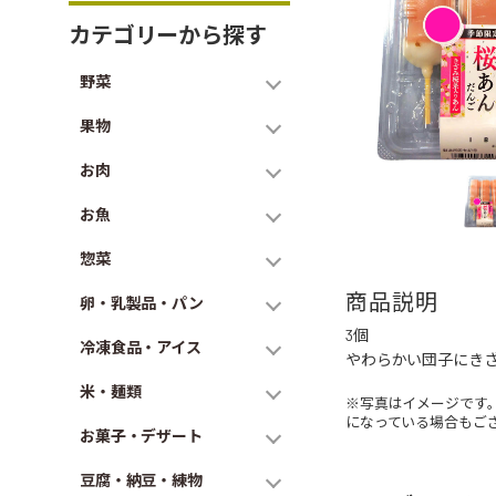
カテゴリーから探す
野菜
果物
お肉
お魚
惣菜
商品説明
卵・乳製品・パン
3個
冷凍食品・アイス
やわらかい団子にき
米・麺類
※写真はイメージです
になっている場合もご
お菓子・デザート
豆腐・納豆・練物