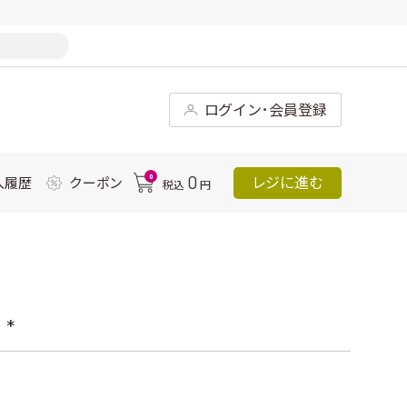
ログイン･会員登録
0
0
レジに進む
入履歴
クーポン
税込
円
*