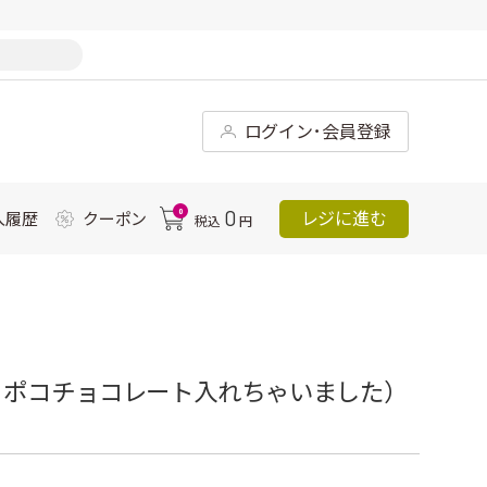
ログイン･会員登録
0
0
レジに進む
入履歴
クーポン
税込
円
コポコチョコレート入れちゃいました）