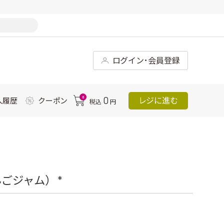
ログイン･会員登録
0
0
レジに進む
入履歴
クーポン
税込
円
ごジャム） *