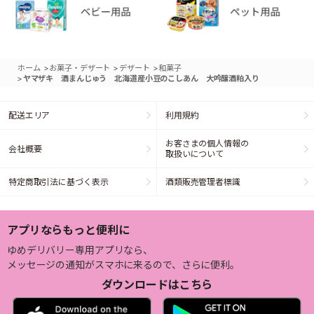
>
>
>
ホーム
お菓子・デザート
デザート
和菓子
>
ヤマザキ 酒まんじゅう 北海道産小豆のこしあん 大吟醸酒粕入り
配送エリア
利用規約
お客さまの個人情報の
会社概要
取扱いについて
特定商取引法に基づく表示
酒類販売管理者標識
アプリならもっと便利に
ゆめデリバリー専用アプリなら、
メッセージの通知がスマホに来るので、さらに便利。
ダウンロードはこちら