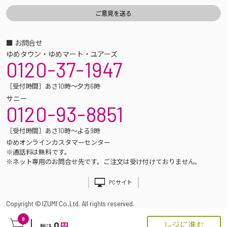
■ お問合せ
ゆめタウン・ゆめマート・ユアーズ
0120-37-1947
［受付時間］あさ10時～夕方6時
サニー
0120-93-8851
［受付時間］あさ10時～よる9時
ゆめオンラインカスタマーセンター
※通話料は無料です。
※ネット専用のお問合せ先です。ご注文は受け付けておりません。
PCサイト
Copyright © IZUMI Co.,Ltd. All rights reserved.
0
0
レジに進む
円
税込