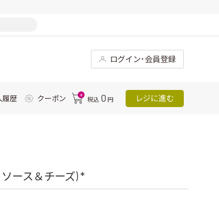
ログイン･会員登録
0
0
レジに進む
入履歴
クーポン
税込
円
ース＆チーズ) *