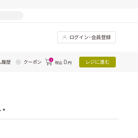
ログイン･会員登録
0
0
レジに進む
入履歴
クーポン
税込
円
*