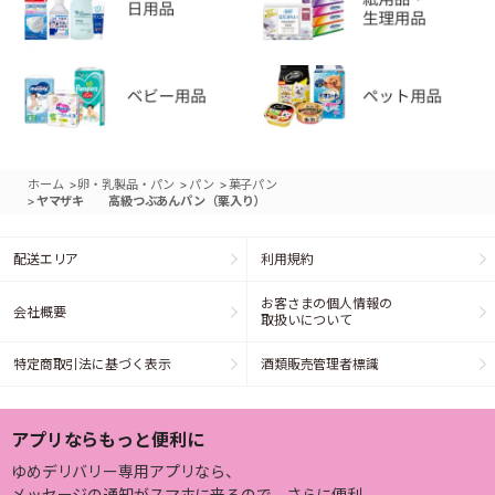
>
>
>
ホーム
卵・乳製品・パン
パン
菓子パン
>
ヤマザキ 高級つぶあんパン（栗入り）
配送エリア
利用規約
お客さまの個人情報の
会社概要
取扱いについて
特定商取引法に基づく表示
酒類販売管理者標識
アプリならもっと便利に
ゆめデリバリー専用アプリなら、
メッセージの通知がスマホに来るので、さらに便利。