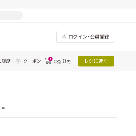
ログイン･会員登録
0
0
レジに進む
入履歴
クーポン
税込
円
*