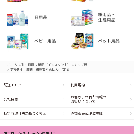
>
>
>
ホーム
米・麺類
麺類（インスタント）
カップ麺
>
ヤマダイ 凄麺 長崎ちゃんぽん 121ｇ
配送エリア
利用規約
お客さまの個人情報の
会社概要
取扱いについて
特定商取引法に基づく表示
酒類販売管理者標識
アプリならもっと便利に