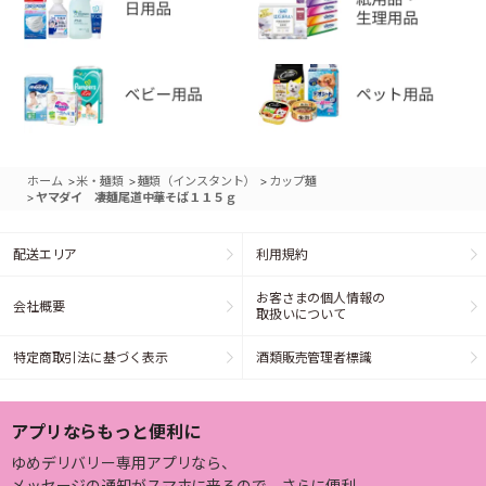
>
>
>
ホーム
米・麺類
麺類（インスタント）
カップ麺
>
ヤマダイ 凄麺尾道中華そば１１５ｇ
配送エリア
利用規約
お客さまの個人情報の
会社概要
取扱いについて
特定商取引法に基づく表示
酒類販売管理者標識
アプリならもっと便利に
ゆめデリバリー専用アプリなら、
メッセージの通知がスマホに来るので、さらに便利。