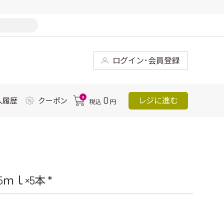
ログイン･会員登録
0
0
レジに進む
入履歴
クーポン
税込
円
ｌ×5本 *