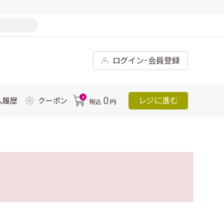
ログイン･会員登録
0
0
レジに進む
入履歴
クーポン
税込
円