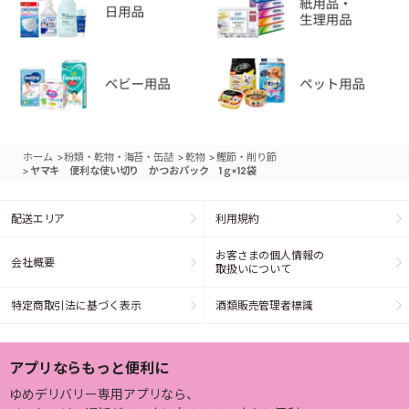
>
>
>
ホーム
粉類・乾物・海苔・缶詰
乾物
鰹節・削り節
>
ヤマキ 便利な使い切り かつおパック 1ｇ×12袋
配送エリア
利用規約
お客さまの個人情報の
会社概要
取扱いについて
特定商取引法に基づく表示
酒類販売管理者標識
アプリならもっと便利に
ゆめデリバリー専用アプリなら、