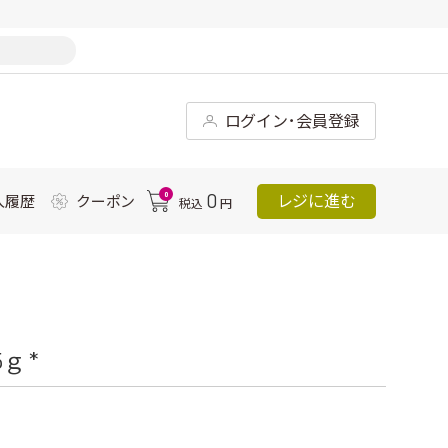
ログイン･会員登録
0
0
レジに進む
入履歴
クーポン
税込
円
ｇ *