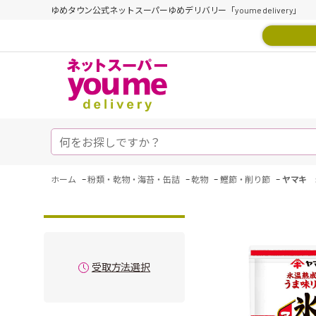
ゆめタウン公式ネットスーパーゆめデリバリー「youme delivery」
-
-
-
-
ホーム
粉類・乾物・海苔・缶詰
乾物
鰹節・削り節
ヤマキ 
受取方法選択