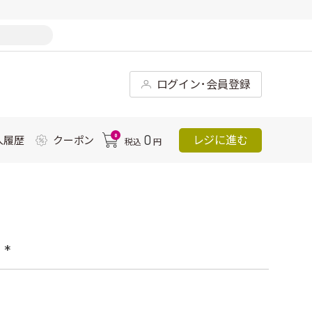
ログイン･会員登録
0
0
レジに進む
入履歴
クーポン
税込
円
*