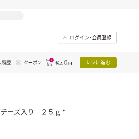
ログイン･会員登録
0
0
レジに進む
入履歴
クーポン
税込
円
チーズ入り ２５ｇ *