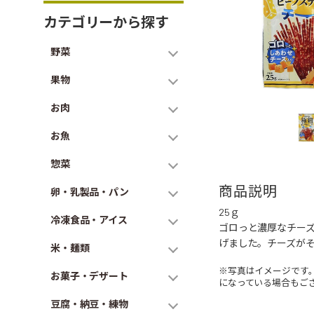
カテゴリーから探す
野菜
果物
お肉
お魚
惣菜
商品説明
卵・乳製品・パン
25ｇ
冷凍食品・アイス
ゴロっと濃厚なチー
げました。チーズが
米・麺類
※写真はイメージです
お菓子・デザート
になっている場合もご
豆腐・納豆・練物