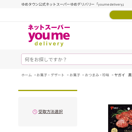
ゆめタウン公式ネットスーパーゆめデリバリー「youme delivery」
-
-
-
-
ホーム
お菓子・デザート
お菓子
おつまみ・珍味
ヤガイ 黒
受取方法選択