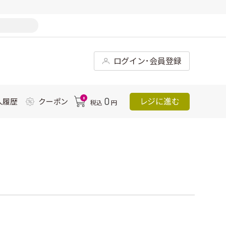
ログイン･会員登録
0
0
レジに進む
入履歴
クーポン
税込
円