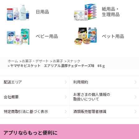
>
>
>
ホーム
お菓子・デザート
お菓子
スナック
>
ヤマザキビスケット エアリアル濃厚チェダーチーズ味 65ｇ
配送エリア
利用規約
お客さまの個人情報の
会社概要
取扱いについて
特定商取引法に基づく表示
酒類販売管理者標識
アプリならもっと便利に