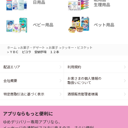
>
>
>
ホーム
お菓子・デザート
お菓子
クッキー・ビスケット
>
ＹＢＣ ピコラ 安納芋味 １２本
配送エリア
利用規約
お客さまの個人情報の
会社概要
取扱いについて
特定商取引法に基づく表示
酒類販売管理者標識
アプリならもっと便利に
ゆめデリバリー専用アプリなら、
メッセージの通知がスマホに来るので、さらに便利。