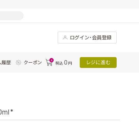
ログイン･会員登録
0
0
レジに進む
入履歴
クーポン
税込
円
l *