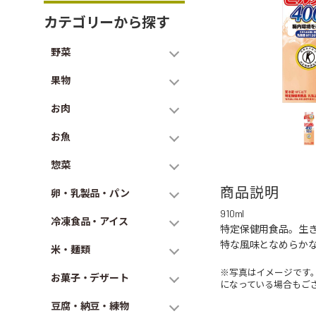
カテゴリーから探す
野菜
果物
お肉
お魚
惣菜
商品説明
卵・乳製品・パン
910ml
冷凍食品・アイス
特定保健用食品。生き
特な風味となめらか
米・麺類
※写真はイメージです
お菓子・デザート
になっている場合もご
豆腐・納豆・練物