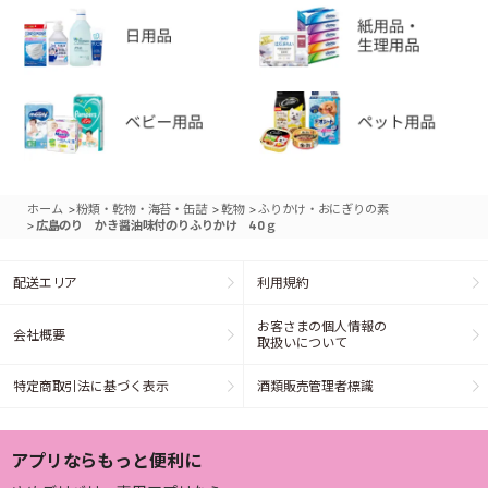
>
>
>
ホーム
粉類・乾物・海苔・缶詰
乾物
ふりかけ・おにぎりの素
>
広島のり かき醤油味付のりふりかけ 40ｇ
配送エリア
利用規約
お客さまの個人情報の
会社概要
取扱いについて
特定商取引法に基づく表示
酒類販売管理者標識
アプリならもっと便利に