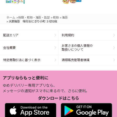
>
>
>
ホーム
粉類・乾物・海苔・缶詰
乾物
海苔
>
大野海苔 味付おにぎり小町 ３切12枚
配送エリア
利用規約
お客さまの個人情報の
会社概要
取扱いについて
特定商取引法に基づく表示
酒類販売管理者標識
アプリならもっと便利に
ゆめデリバリー専用アプリなら、
メッセージの通知がスマホに来るので、さらに便利。
ダウンロードはこちら