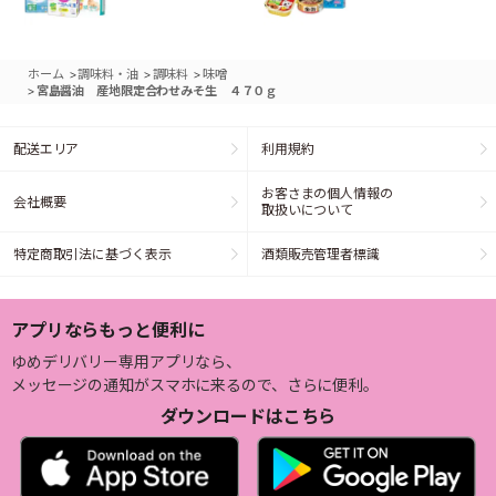
>
>
>
ホーム
調味料・油
調味料
味噌
>
宮島醤油 産地限定合わせみそ生 ４７０ｇ
配送エリア
利用規約
お客さまの個人情報の
会社概要
取扱いについて
特定商取引法に基づく表示
酒類販売管理者標識
アプリならもっと便利に
ゆめデリバリー専用アプリなら、
メッセージの通知がスマホに来るので、さらに便利。
ダウンロードはこちら