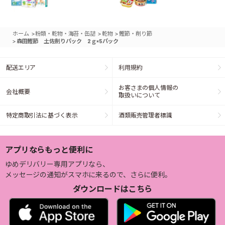
>
>
>
ホーム
粉類・乾物・海苔・缶詰
乾物
鰹節・削り節
>
森田鰹節 土佐削りパック 2ｇ×5パック
配送エリア
利用規約
お客さまの個人情報の
会社概要
取扱いについて
特定商取引法に基づく表示
酒類販売管理者標識
アプリならもっと便利に
ゆめデリバリー専用アプリなら、
メッセージの通知がスマホに来るので、さらに便利。
ダウンロードはこちら