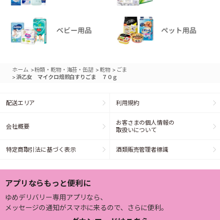
>
>
>
ホーム
粉類・乾物・海苔・缶詰
乾物
ごま
>
浜乙女 マイクロ焙煎白すりごま ７０ｇ
配送エリア
利用規約
お客さまの個人情報の
会社概要
取扱いについて
特定商取引法に基づく表示
酒類販売管理者標識
アプリならもっと便利に
ゆめデリバリー専用アプリなら、
メッセージの通知がスマホに来るので、さらに便利。