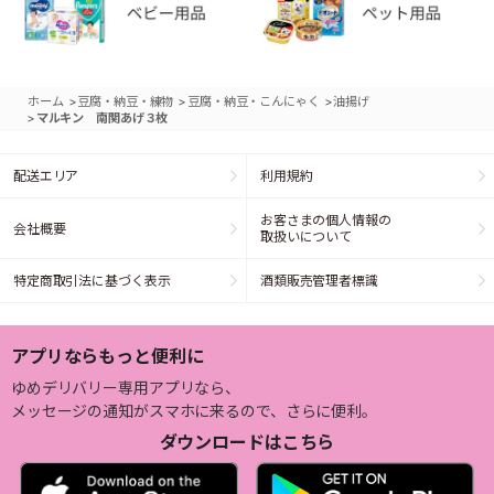
>
>
>
ホーム
豆腐・納豆・練物
豆腐・納豆・こんにゃく
油揚げ
>
マルキン 南関あげ３枚
配送エリア
利用規約
お客さまの個人情報の
会社概要
取扱いについて
特定商取引法に基づく表示
酒類販売管理者標識
アプリならもっと便利に
ゆめデリバリー専用アプリなら、
メッセージの通知がスマホに来るので、さらに便利。
ダウンロードはこちら