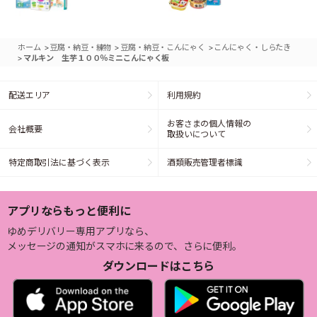
>
>
>
ホーム
豆腐・納豆・練物
豆腐・納豆・こんにゃく
こんにゃく・しらたき
>
マルキン 生芋１００％ミニこんにゃく板
配送エリア
利用規約
お客さまの個人情報の
会社概要
取扱いについて
特定商取引法に基づく表示
酒類販売管理者標識
アプリならもっと便利に
ゆめデリバリー専用アプリなら、
メッセージの通知がスマホに来るので、さらに便利。
ダウンロードはこちら