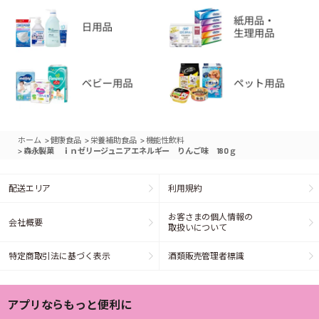
>
>
>
ホーム
健康食品
栄養補助食品
機能性飲料
>
森永製菓 ｉｎゼリージュニアエネルギー りんご味 180ｇ
配送エリア
利用規約
お客さまの個人情報の
会社概要
取扱いについて
特定商取引法に基づく表示
酒類販売管理者標識
アプリならもっと便利に