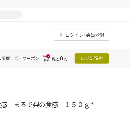
ログイン･会員登録
0
0
レジに進む
入履歴
クーポン
税込
円
感 まるで梨の食感 １５０ｇ *