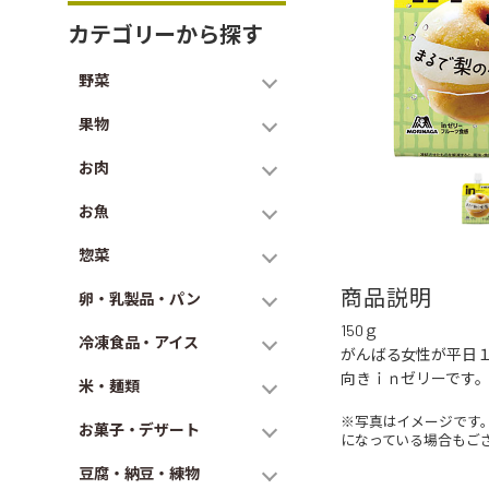
カテゴリーから探す
野菜
果物
お肉
お魚
惣菜
商品説明
卵・乳製品・パン
150ｇ
冷凍食品・アイス
がんばる女性が平日
向きｉｎゼリーです
米・麺類
※写真はイメージです
お菓子・デザート
になっている場合もご
豆腐・納豆・練物