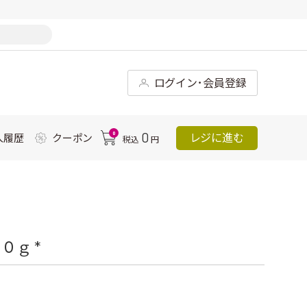
ログイン･会員登録
0
0
レジに進む
入履歴
クーポン
税込
円
ｇ *