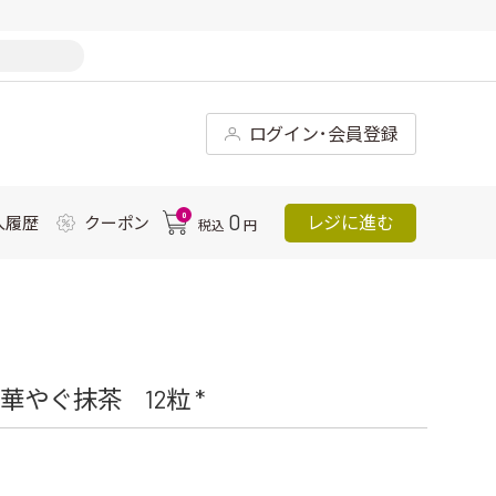
ログイン･会員登録
0
0
レジに進む
入履歴
クーポン
税込
円
やぐ抹茶 12粒 *