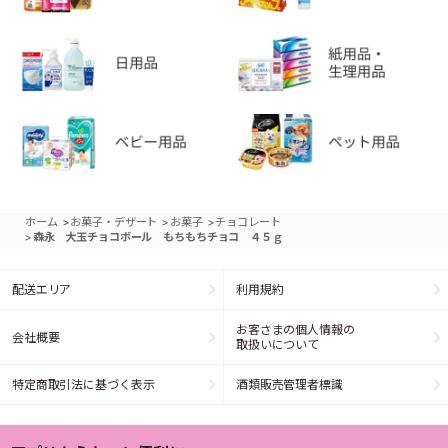
>
>
>
ホーム
お菓子・デザート
お菓子
チョコレート
>
森永 大玉チョコボール もちもちチョコ ４５ｇ
配送エリア
利用規約
お客さまの個人情報の
会社概要
取扱いについて
特定商取引法に基づく表示
酒類販売管理者標識