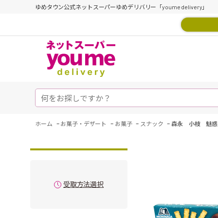
ゆめタウン公式ネットスーパーゆめデリバリー「youme delivery」
-
-
-
-
ホーム
お菓子・デザート
お菓子
スナック
森永 小枝 魅惑
受取方法選択