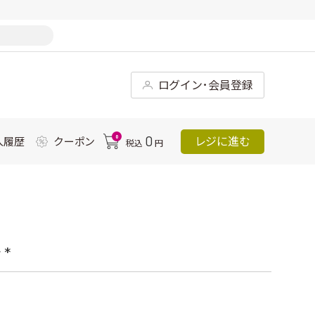
ログイン･会員登録
0
0
レジに進む
入履歴
クーポン
税込
円
*