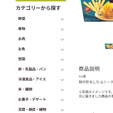
カテゴリーから探す
野菜
果物
お肉
お魚
惣菜
商品説明
卵・乳製品・パン
44本
冷凍食品・アイス
枝の形をしたユニー
米・麺類
※写真はイメージです
元に届きました商品の
お菓子・デザート
豆腐・納豆・練物