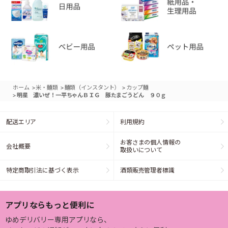
>
>
>
ホーム
米・麺類
麺類（インスタント）
カップ麺
>
明星 濃いぜ！一平ちゃんＢＩＧ 豚たまごうどん ９０ｇ
配送エリア
利用規約
お客さまの個人情報の
会社概要
取扱いについて
特定商取引法に基づく表示
酒類販売管理者標識
アプリならもっと便利に
ゆめデリバリー専用アプリなら、