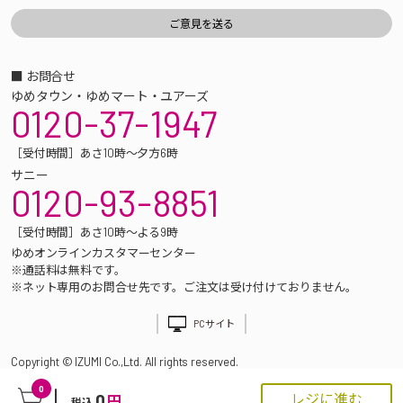
■ お問合せ
ゆめタウン・ゆめマート・ユアーズ
0120-37-1947
［受付時間］あさ10時～夕方6時
サニー
0120-93-8851
［受付時間］あさ10時～よる9時
ゆめオンラインカスタマーセンター
※通話料は無料です。
※ネット専用のお問合せ先です。ご注文は受け付けておりません。
PCサイト
Copyright © IZUMI Co.,Ltd. All rights reserved.
0
0
レジに進む
円
税込