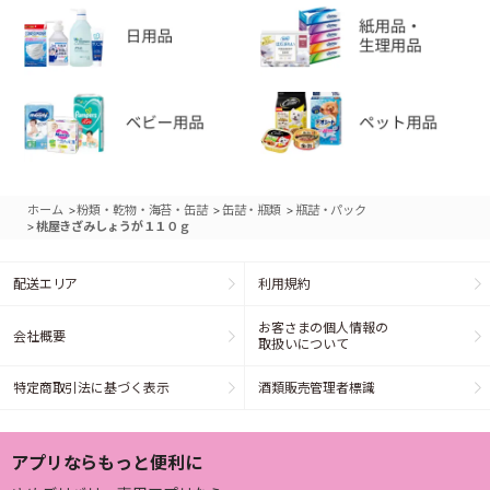
>
>
>
ホーム
粉類・乾物・海苔・缶詰
缶詰・瓶類
瓶詰・パック
>
桃屋きざみしょうが１１０ｇ
配送エリア
利用規約
お客さまの個人情報の
会社概要
取扱いについて
特定商取引法に基づく表示
酒類販売管理者標識
アプリならもっと便利に